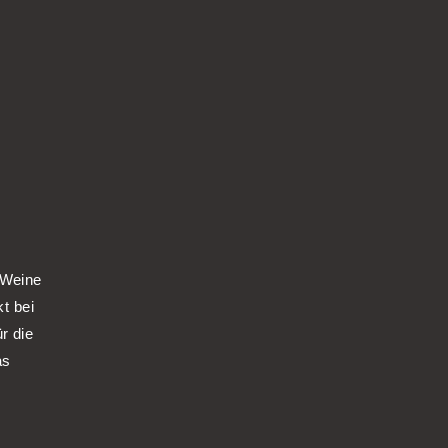
 Weine
kt bei
r die
as