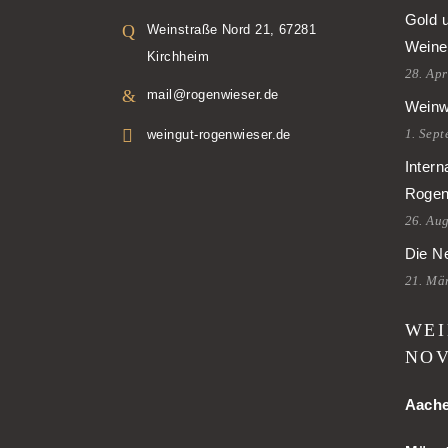
Gold 
Weinstraße Nord 21, 67281
Weine
Kirchheim
28. Apr
mail@rogenwieser.de
Weinw
1. Sep
weingut-rogenwieser.de
Intern
Rogen
26. Au
Die Ne
21. Mä
WEI
NOV
Aach