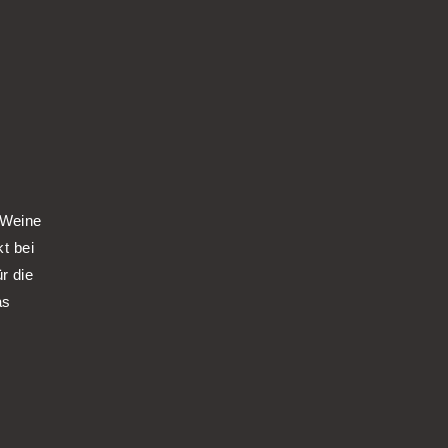
 Weine
kt bei
r die
as