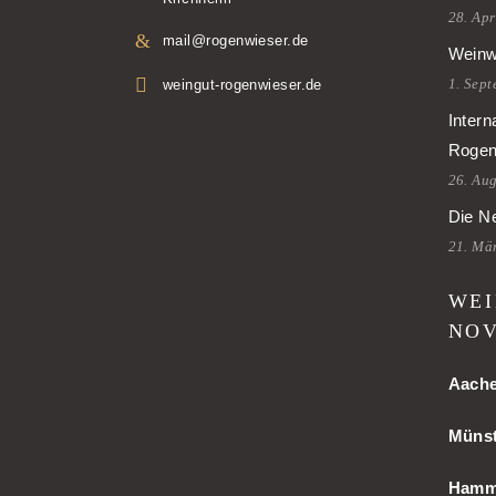
28. Apr
mail@rogenwieser.de
Weinw
1. Sep
weingut-rogenwieser.de
Intern
Rogen
26. Au
Die Ne
21. Mä
WEI
NOV
Aach
Münst
Ham