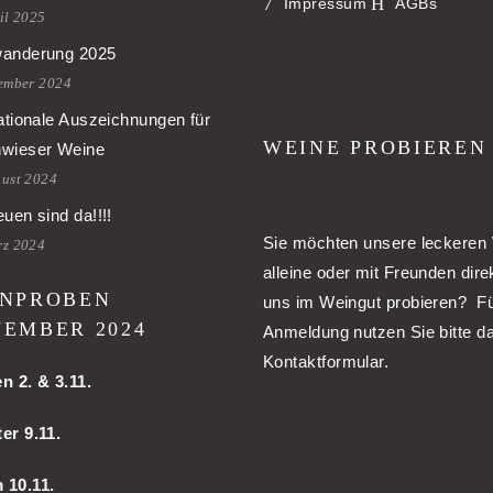
Impressum
AGBs
il 2025
anderung 2025
tember 2024
ationale Auszeichnungen für
WEINE PROBIEREN
wieser Weine
gust 2024
uen sind da!!!!
Sie möchten unsere leckeren
rz 2024
alleine oder mit Freunden dire
NPROBEN
uns im Weingut probieren? Fü
EMBER 2024
Anmeldung nutzen Sie bitte d
Kontaktformular.
en
2. & 3.11.
er 9.11.
m
10.11.