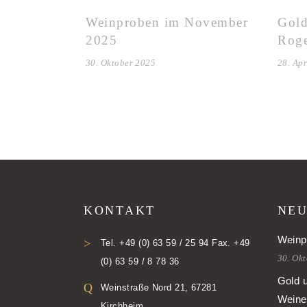
Weinproben im November
Gold
2025
Roge
30. Oktober 2025
28. Apr
KONTAKT
NEU
Weinp
Tel. +49 (0) 63 59 / 25 94 Fax. +49
30. Ok
(0) 63 59 / 8 78 36
Gold 
Weinstraße Nord 21, 67281
Weine
Kirchheim