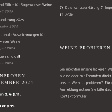
nd Silber für Rogenwieser Weine
Datenschutzerklärung
Imp
ril 2025
AGBs
anderung 2025
tember 2024
ationale Auszeichnungen für
wieser Weine
WEINE PROBIEREN
gust 2024
en sind da!!!!
ärz 2024
Sie möchten unsere leckeren W
alleine oder mit Freunden direkt
NPROBEN
uns im Weingut probieren? Für 
EMBER 2024
Anmeldung nutzen Sie bitte das
en
2. & 3.11.
Kontaktformular.
er 9.11.