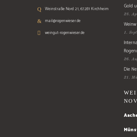
Gold u
Weinstraße Nord 21, 67281 Kirchheim
28. Ap
mail@rogenwieser.de
Weinw
weingut-rogenwieser.de
1. Sep
Intern
Rogen
26. Au
Die Neu
21. M
WEI
NOV
Aach
Münst