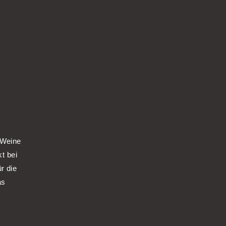
 Weine
kt bei
r die
as