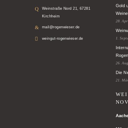
Gold 
Weinstraße Nord 21, 67281
Weine
Kirchheim
28. Apr
mail@rogenwieser.de
Weinw
1. Sep
weingut-rogenwieser.de
Intern
Rogen
26. Au
Die Ne
21. Mä
WEI
NOV
Aach