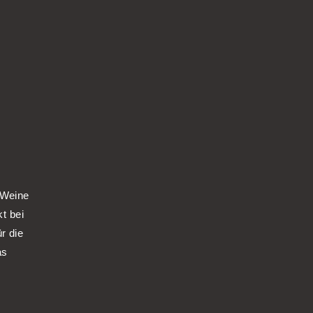
 Weine
kt bei
r die
as