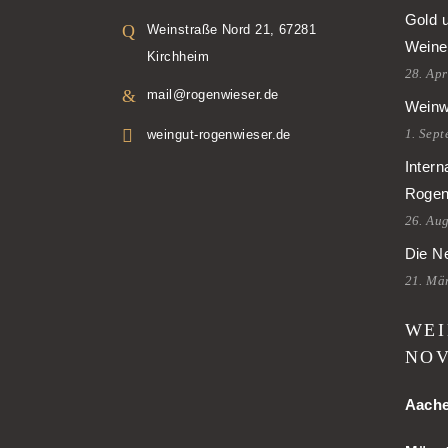
Gold 
Weinstraße Nord 21, 67281
Weine
Kirchheim
28. Apr
mail@rogenwieser.de
Weinw
1. Sep
weingut-rogenwieser.de
Intern
Rogen
26. Au
Die Ne
21. Mä
WEI
NOV
Aach