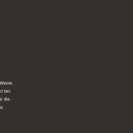
 Weine
kt bei
r die
as