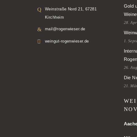
Gold 
Weinstraße Nord 21, 67281
Weine
Kirchheim
28. Apr
mail@rogenwieser.de
Weinw
1. Sep
weingut-rogenwieser.de
Intern
Rogen
26. Au
Die Ne
21. Mä
WEI
NOV
Aach