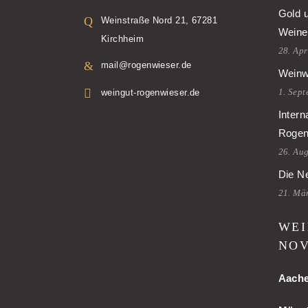
Gold 
Weinstraße Nord 21, 67281
Weine
Kirchheim
28. Apr
mail@rogenwieser.de
Weinw
1. Sep
weingut-rogenwieser.de
Intern
Rogen
26. Au
Die Ne
21. Mä
WEI
NOV
Aach