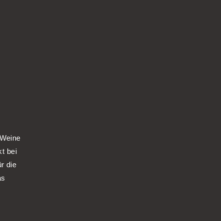
 Weine
kt bei
r die
as