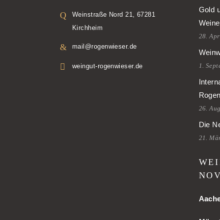
Gold 
Weinstraße Nord 21, 67281
Weine
Kirchheim
28. Apr
mail@rogenwieser.de
Weinw
1. Sep
weingut-rogenwieser.de
Intern
Rogen
26. Au
Die Ne
21. Mä
WEI
NOV
Aach