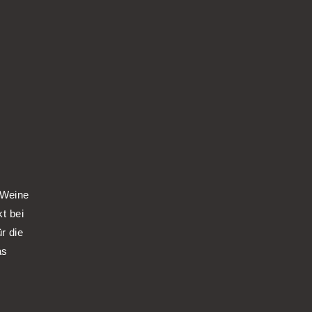
 Weine
kt bei
r die
as