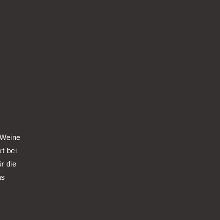
 Weine
kt bei
r die
as