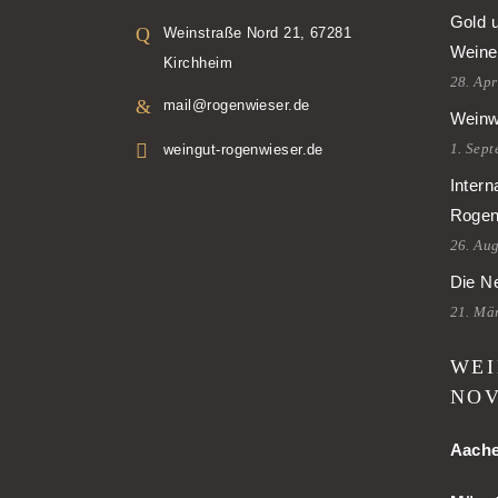
Gold 
Weinstraße Nord 21, 67281
Weine
Kirchheim
28. Apr
mail@rogenwieser.de
Weinw
1. Sep
weingut-rogenwieser.de
Intern
Rogen
26. Au
Die Ne
21. Mä
WEI
NOV
Aach