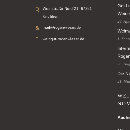
Gold 
Weinstraße Nord 21, 67281
Weine
Kirchheim
28. Apr
mail@rogenwieser.de
Weinw
1. Sep
weingut-rogenwieser.de
Intern
Rogen
26. Au
Die Ne
21. Mä
WEI
NOV
Aach