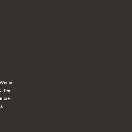
 Weine
kt bei
r die
as