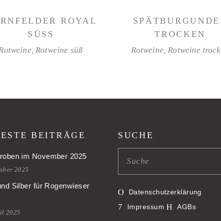
WEITERLESEN
WEITERLESEN
RNFELDER ROYAL
SPÄTBURGUNDE
SÜSS
TROCKEN
Rotweine
,
Rotweine süß
Rotweine
,
Rotweine troc
ESTE BEITRÄGE
SUCHE
roben im November 2025
tober 2025
und Silber für Rogenwieser
Datenschutzerklärung
Impressum
AGBs
il 2025