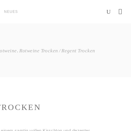
NEUES
,
otweine
Rotweine Trocken
Regent Trocken
TROCKEN
t einem samtig vollen Kirschton und dezenter