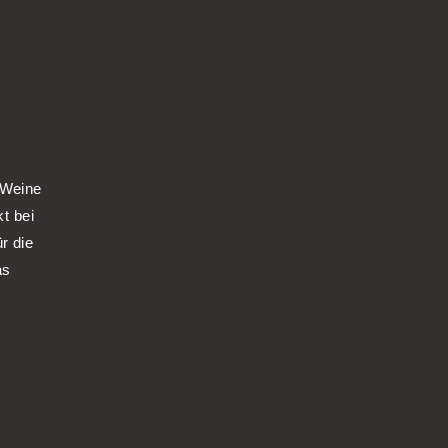
 Weine
kt bei
r die
as