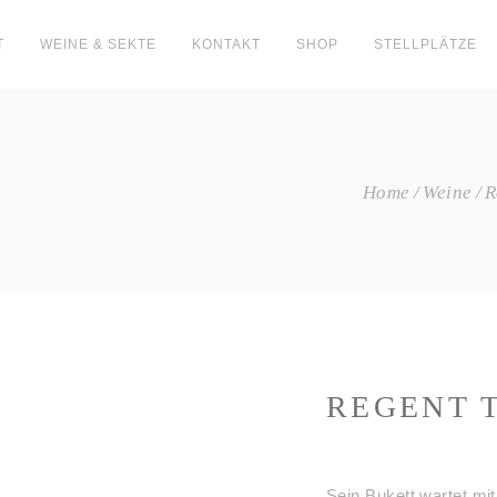
T
WEINE & SEKTE
KONTAKT
SHOP
STELLPLÄTZE
Home
Weine
R
REGENT 
Sein Bukett wartet mi