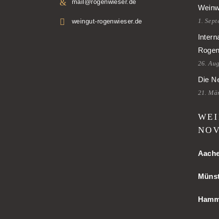
mail@rogenwieser.de
Weinw
1. Sep
weingut-rogenwieser.de
Intern
Rogen
26. Au
Die Ne
21. Mä
WEI
NOV
Aach
Münst
Ham