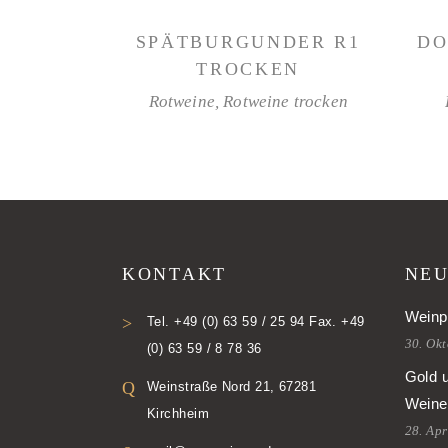
WEITERLESEN
SPÄTBURGUNDER R1
DO
TROCKEN
Rotweine
,
Rotweine trocken
KONTAKT
NEU
Weinp
Tel. +49 (0) 63 59 / 25 94 Fax. +49
30. Ok
(0) 63 59 / 8 78 36
Gold 
Weinstraße Nord 21, 67281
Weine
Kirchheim
28. Apr