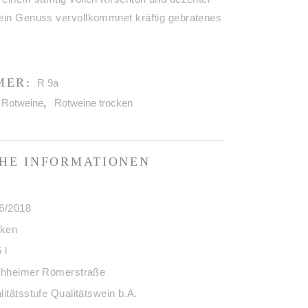
ein Genuss vervollkommnet kräftig gebratenes
.
MER:
R 9a
:
,
Rotweine
Rotweine trocken
HE INFORMATIONEN
6/2018
cken
 l
chheimer Römerstraße
litätsstufe Qualitätswein b.A.