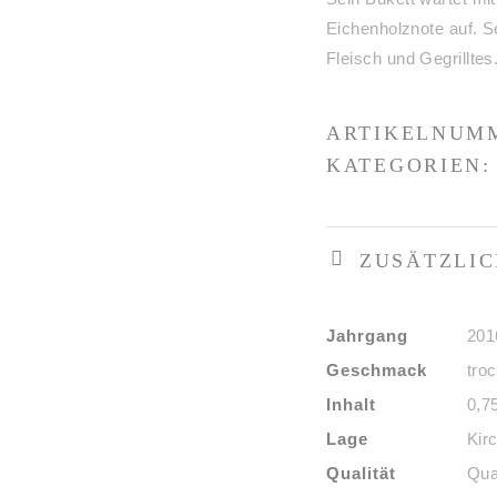
Eichenholznote auf. S
Fleisch und Gegrilltes
ARTIKELNUM
KATEGORIEN
ZUSÄTZLIC
Jahrgang
201
Geschmack
tro
Inhalt
0,75
Lage
Kir
Qualität
Qua