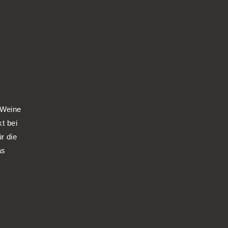
 Weine
kt bei
r die
as