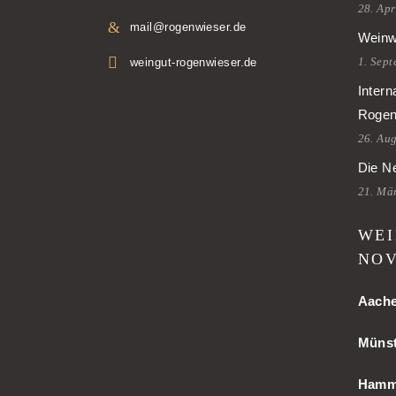
28. Apr
mail@rogenwieser.de
Weinw
1. Sep
weingut-rogenwieser.de
Intern
Rogen
26. Au
Die Ne
21. Mä
WEI
NOV
Aach
Münst
Ham