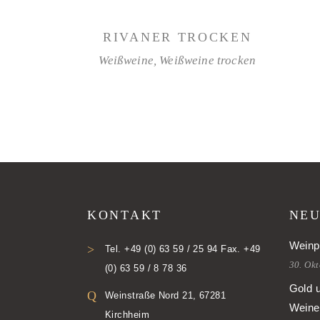
WEITERLESEN
RIVANER TROCKEN
Weißweine
,
Weißweine trocken
KONTAKT
NEU
Weinp
Tel. +49 (0) 63 59 / 25 94 Fax. +49
30. Ok
(0) 63 59 / 8 78 36
Gold 
Weinstraße Nord 21, 67281
Weine
Kirchheim