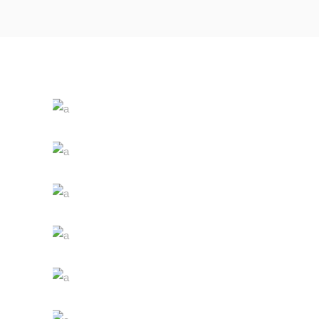
White Wine
Nature
Red Wine
Photography
Wine Shop
Details
Wineyards
Nature
Wine Club
Photography
The Winery