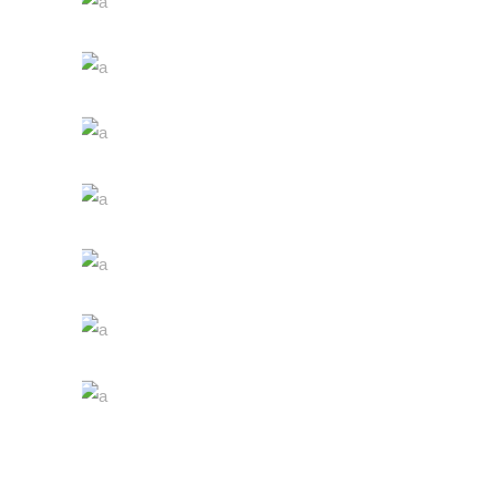
Details
Desert Wine
Nature
Green Wine
Photography
White Wine
Details
Red Wine
Nature
Wine Shop
Photography
Wineyards
Photography