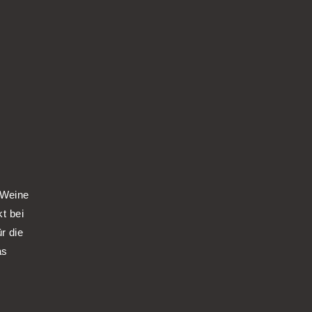
 Weine
kt bei
r die
as