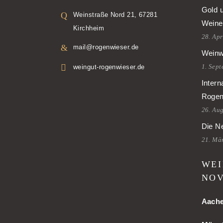
Gold 
Weinstraße Nord 21, 67281
Weine
Kirchheim
28. Apr
mail@rogenwieser.de
Weinw
1. Sep
weingut-rogenwieser.de
Intern
Rogen
26. Au
Die Ne
21. Mä
WEI
NOV
Aach