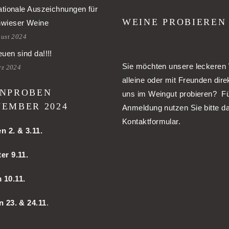
ationale Auszeichnungen für
WEINE PROBIEREN
wieser Weine
gust 2024
uen sind da!!!!
Sie möchten unsere leckeren
rz 2024
alleine oder mit Freunden dire
NPROBEN
uns im Weingut probieren? Fü
EMBER 2024
Anmeldung nutzen Sie bitte d
Kontaktformular.
en
2. & 3.11.
er 9.11.
m
10.11.
n 23. & 24.11
.