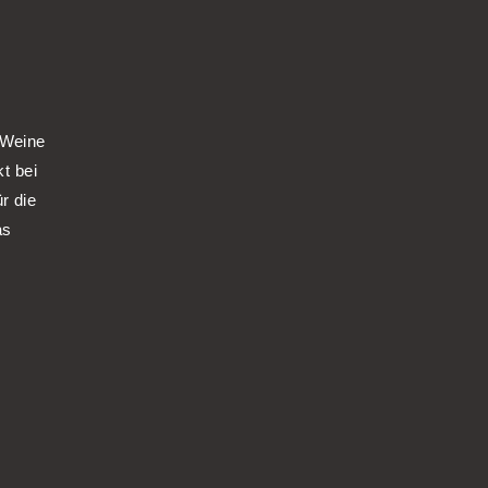
 Weine
kt bei
r die
as