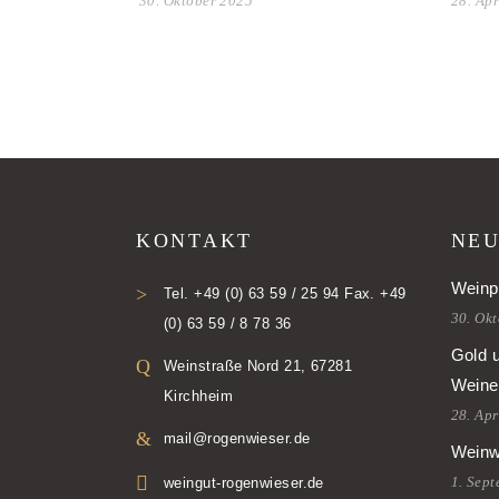
30. Oktober 2025
28. Apr
KONTAKT
NEU
Weinp
Tel. +49 (0) 63 59 / 25 94 Fax. +49
30. Ok
(0) 63 59 / 8 78 36
Gold 
Weinstraße Nord 21, 67281
Weine
Kirchheim
28. Apr
mail@rogenwieser.de
Weinw
1. Sep
weingut-rogenwieser.de