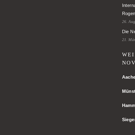
Intern
Rogen
26. Au
Die Ne
21. Mä
WEI
NOV
Aach
Münst
Ham
Siege