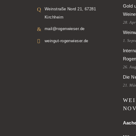
Gold 
Weinstraße Nord 21, 67281
Weine
Kirchheim
28. Apr
mail@rogenwieser.de
Weinw
1. Sep
weingut-rogenwieser.de
Intern
Rogen
26. Au
Die Ne
21. Mä
WEI
NOV
Aach