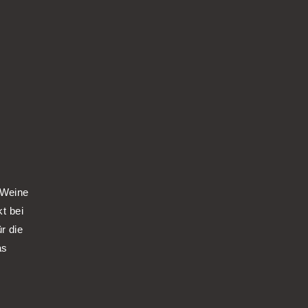
 Weine
kt bei
r die
as